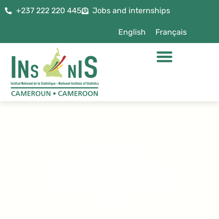
+237 222 220 445
Jobs and internships
English
Français
INFLATION
DEVELOPMENTS IN
THE FIRST HALF OF
2021