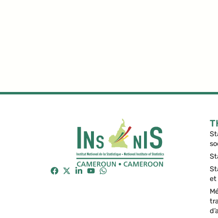
T
St
so
St
St
et
Mé
tr
d’