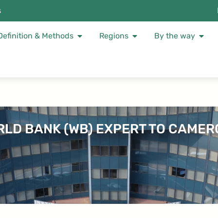
s
Definition & Methods
Regions
By the way
LD BANK (WB) EXPERT TO CAME