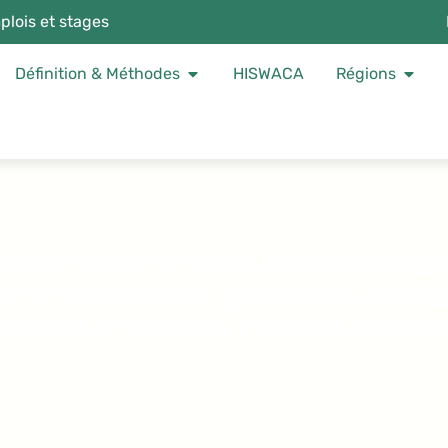
plois et stages
Définition & Méthodes
HISWACA
Régions
ISATION ET D’AMÉLIORATION DES
ST ET DU CENTRE (HISWACA) (SOP2
OBILISATION DES PARTIES PREN