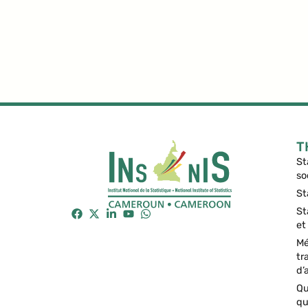
T
St
so
St
St
et
Mé
tr
d’
Qu
qu