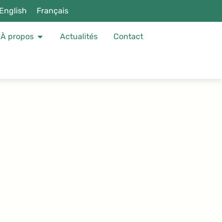
English
Français
À propos
Actualités
Contact
 STATISTIQUES EN
 P180085) : CADRE
ANTES (CGMPP)