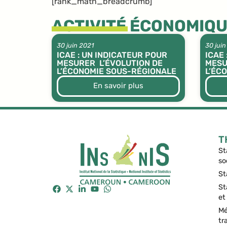
[rank_math_breadcrumb]
ACTIVITÉ ÉCONOMIQ
30 juin 2021
30 juin
ICAE : UN INDICATEUR POUR
ICAE
MESURER L’ÉVOLUTION DE
MESU
L’ÉCONOMIE SOUS-RÉGIONALE
L’ÉC
En savoir plus
T
St
so
St
St
et
Mé
tr