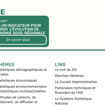
UE
 2021
 : UN INDICATEUR POUR
RER L’ÉVOLUTION DE
ONOMIE SOUS-RÉGIONALE
En savoir plus
HÈMES
L'INS
atistiques démographiques et
Le mot du DG
ciales
Direction Générale
atistiques économiques
Le Conseil d’administration
atistiques environnementales
Partenaires techniques et
 statistiques multisectorielles
financiers de l’INS
thodes de collecte, de
Le Système Statistique
aitement, de diffusion et
National